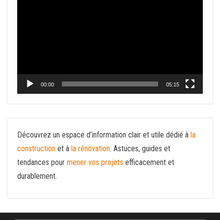
vidéo
00:00
05:15
Découvrez un espace d’information clair et utile dédié à
la
construction
et à
la rénovation
. Astuces, guides et
tendances pour
mener vos projets
efficacement et
durablement.