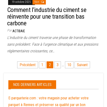
19 octobre 2025
Non
Comment l’industrie du ciment se
réinvente pour une transition bas
carbone
Par
ACTIBAIE
L’industrie du ciment traverse une phase de transformation
sans précédent. Face à l’urgence climatique et aux pressions
réglementaires croissantes, ce…
Pagination
Précédent
1
2
3
…
10
Suivant
des
publications
NOS DERNIERS ARTICLES
E-parqueterie.com : votre magasin pour acheter votre
parquet à Rennes et préserver sa qualité par un bon