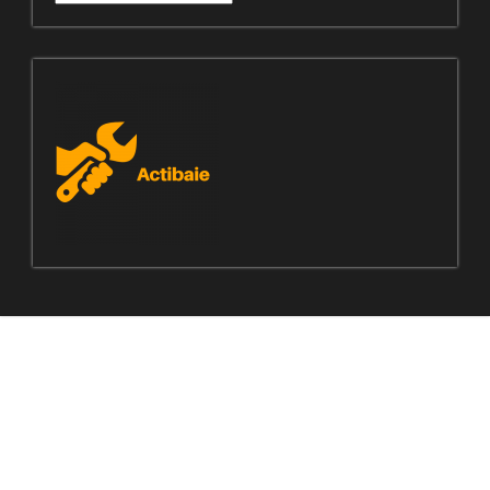
manquez
pas