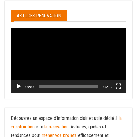
ASTUCES RÉNOVATION
Lecteur
vidéo
00:00
05:15
Découvrez un espace d’information clair et utile dédié à
la
construction
et à
la rénovation
. Astuces, guides et
tendances pour
mener vos projets
efficacement et