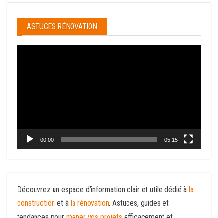
ASTUCES RÉNOVATION
Lecteur
vidéo
00:00
05:15
Découvrez un espace d’information clair et utile dédié à
la
construction
et à
la rénovation
. Astuces, guides et
tendances pour
mener vos projets
efficacement et